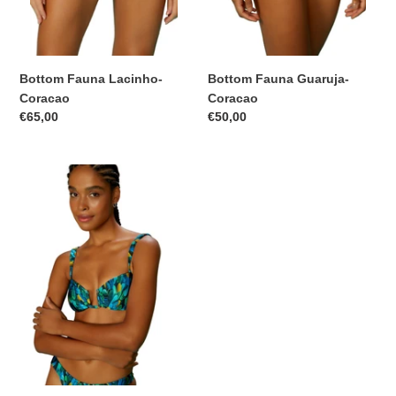
Bottom Fauna Lacinho-
Bottom Fauna Guaruja-
Coracao
Coracao
Preço
€65,00
Preço
€50,00
normal
normal
Top
Fauna
Quenia