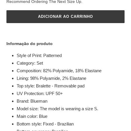
Recommend Ordering The Next Size Up.
ADICIONAR AO CARRINHO
A
adicionar
Informação do produto
o
produto
Style of Print: Patterned
ao
Category: Set
seu
Composition: 82% Polyamide, 18% Elastane
carrinho
Lining: 98% Polyamide, 2% Elastane
Top style: Bralette - Removable pad
UV Protection: UPF 50+
Brand: Blueman
Model size: The model is wearing a size S.
Main color: Blue
Bottom style: Fixed - Brazilian