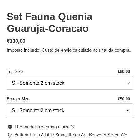
Set Fauna Quenia
Guaruja-Coracao
Preço
€130,00
normal
Imposto incluído.
Custo de envio
calculado no final da compra.
Top Size
€80,00
Bottom Size
€50,00
The model is wearing a size S.
Bottom Runs A Little Small. If You Are Between Sizes, We