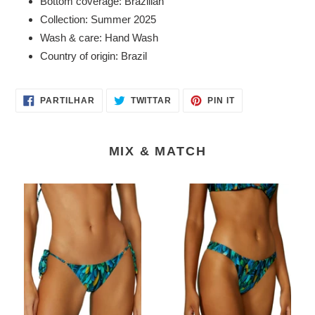
Bottom coverage: Brazilian
Collection: Summer 2025
Wash & care: Hand Wash
Country of origin: Brazil
PARTILHE
TWITTAR
ADICIONE
PARTILHAR
TWITTAR
PIN IT
NO
NO
NO
FACEBOOK
TWITTER
PINTEREST
MIX & MATCH
Bottom
Bottom
Fauna
Fauna
Lacinho-
Guaruja-
Coracao
Coracao